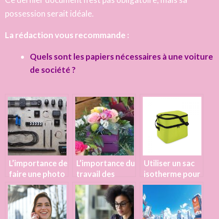
possession serait idéale.
La rédaction vous recommande :
Quels sont les papiers nécessaires à une voiture
de société ?
L’importance de
L’importance du
Utiliser un sac
faire une photo
travail des
isotherme pour
portrait
fleuristes
emmener son
corporate par
repas au travail
un pro sur Paris