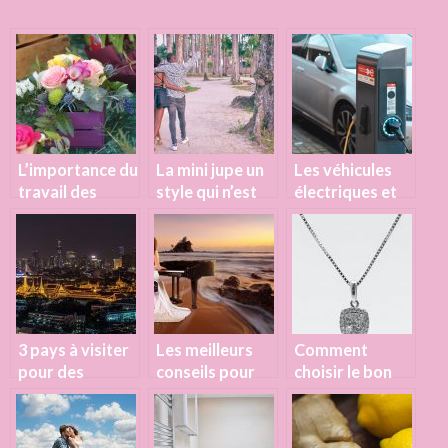
L’importance du
La mini jupe un
Les véhicules
travail des
style qui n’est
électriques et
fleuristes
pas toujours un
leur station de
plus
recharge
3 pays à visiter
Les meilleurs
Comment
pour des
conseils pour
choisir le bon
vacances en
bien débuter au
pendentif en
amoureux
piano
diamant ?