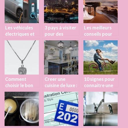
confit et en
poudre
Les véhicules
3 pays à visiter
Les meilleurs
électriques et
pour des
conseils pour
leur station de
vacances en
bien débuter au
recharge
amoureux
piano
Comment
Creer une
10 signes pour
choisir le bon
cuisine de luxe :
connaitre une
pendentif en
quelques
femme
diamant ?
astuces
amoureuse