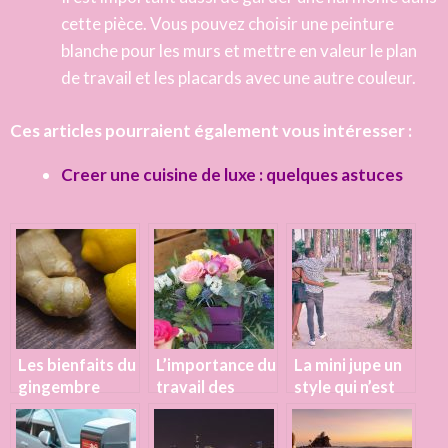
cette pièce. Vous pouvez choisir une peinture
blanche pour les murs et mettre en valeur le plan
de travail et les placards avec une autre couleur.
Ces articles pourraient également vous intéresser :
Creer une cuisine de luxe : quelques astuces
Les bienfaits du
L’importance du
La mini jupe un
gingembre
travail des
style qui n’est
frais,
fleuristes
pas toujours un
gingembre
plus