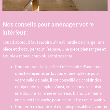
Nos conseils pour aménager votre
intérieur :
Tout d’abord, il faut savoir qu’il est inutile de charger une
pièce et d’occuper tout l’espace. Une pièce bien rangée et
épurée est beaucoup plus intéressante.
Pour vos sanitaires : il est nécessaire d’avoir une
douche décente, un lavabo et une toilette pour
votre salle de bain. Il est conseillé de choisir des
équipements simples. Ainsi, vous pouvez choisir
une douche italienne en carreau blanc. De même,
une cuvette blanche pour les toilettes et le lavabo.
Pour votre chambre : il est indispensable d’avoir un