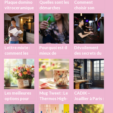
Plaque domino
Quelles sont les
Comment
vitroceramique
démarches
choisir son
: pourquoi en
pour obtenir
robinet
avoir dans
une carte grise
mitigeur ?
votre cuisine ?
?
Lettre mixte :
Pourquoi est-il
Dévoilement
comment les
mieux de
des secrets du
adresses sur
vapoter que de
jeu Thimbles :
l’envelope ?
fumer ?
apprenez à
jouer sans frais
Les meilleures
Mug Tweet : Le
CADIK –
options pour
Thermos High-
Joaillier à Paris :
faire livrer des
Tech qui Allie
L’engagement
fleurs pour la
Style et
éco-