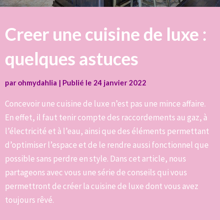
Creer une cuisine de luxe :
quelques astuces
par
ohmydahlia
|
Publié le
24 janvier 2022
Concevoir une cuisine de luxe n’est pas une mince affaire.
En effet, il faut tenir compte des raccordements au gaz, à
l’électricité et à l’eau, ainsi que des éléments permettant
d’optimiser l’espace et de le rendre aussi fonctionnel que
possible sans perdre en style. Dans cet article, nous
partageons avec vous une série de conseils qui vous
permettront de créer la cuisine de luxe dont vous avez
toujours rêvé.