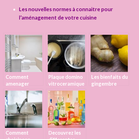
Les nouvelles normes à connaitre pour
l’aménagement de votre cuisine
Comment
Plaque domino
Les bienfaits du
amenager
vitroceramique
gingembre
votre interieur?
: pourquoi en
frais,
avoir dans
gingembre
votre cuisine ?
confit et en
poudre
Comment
Decouvrez les