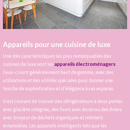
Appareils pour une cuisine de luxe
Une des caractéristiques les plus remarquables des
cuisines de luxe sont les
appareils électroménagers
.
Ceux-ci sont généralement haut de gamme, avec des
utilisations et des utilités spéciales pour donner une
touche de sophistication et d’élégance à ces espaces.
Il est courant de trouver des réfrigérateurs à deux portes
avec glacière intégrée, des fours avec écran ou des éviers
avec broyeur de déchets organiques et robinets
extensibles. Les appareils intelligents tels que les