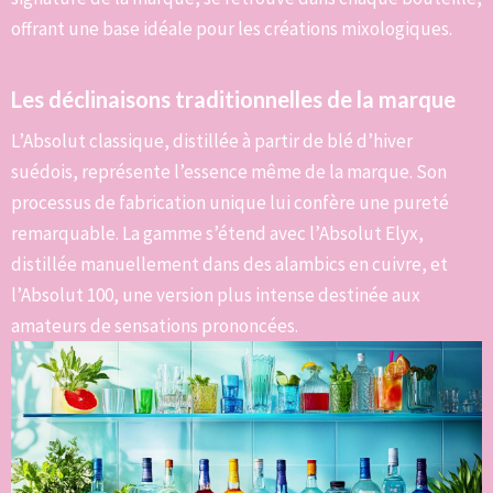
offrant une base idéale pour les créations mixologiques.
Les déclinaisons traditionnelles de la marque
L’Absolut classique, distillée à partir de blé d’hiver
suédois, représente l’essence même de la marque. Son
processus de fabrication unique lui confère une pureté
remarquable. La gamme s’étend avec l’Absolut Elyx,
distillée manuellement dans des alambics en cuivre, et
l’Absolut 100, une version plus intense destinée aux
amateurs de sensations prononcées.