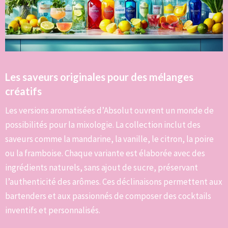
Les saveurs originales pour des mélanges
créatifs
Les versions aromatisées d’Absolut ouvrent un monde de
possibilités pour la mixologie. La collection inclut des
saveurs comme la mandarine, la vanille, le citron, la poire
ou la framboise. Chaque variante est élaborée avec des
ingrédients naturels, sans ajout de sucre, préservant
l’authenticité des arômes. Ces déclinaisons permettent aux
bartenders et aux passionnés de composer des cocktails
inventifs et personnalisés.