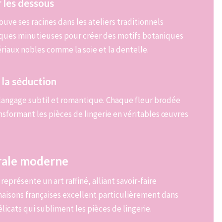
r les dessous
trouve ses racines dans les ateliers traditionnels
niques minutieuses pour créer des motifs botaniques
riaux nobles comme la soie et la dentelle.
 la séduction
 langage subtil et romantique. Chaque fleur brodée
nsformant les pièces de lingerie en véritables œuvres
orale moderne
représente un art raffiné, alliant savoir-faire
maisons françaises excellent particulièrement dans
élicats qui subliment les pièces de lingerie.