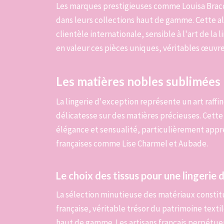
Les marques prestigieuses comme Louisa Bracq
dans leurs collections haut de gamme. Cette al
clientèle internationale, sensible à l'art de la
en valeur ces pièces uniques, véritables œuvre
Les matières nobles sublimées 
La lingerie d'exception représente un art raffi
délicatesse sur des matières précieuses. Cette
élégance et sensualité, particulièrement appr
françaises comme Lise Charmel et Aubade.
Le choix des tissus pour une lingerie 
La sélection minutieuse des matériaux constitue
française, véritable trésor du patrimoine texti
haut de gamme. Les artisans français perpétuen