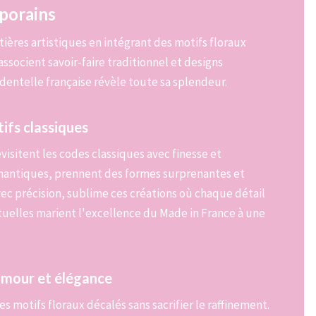
porains
tières artistiques en intégrant des motifs floraux
associent savoir-faire traditionnel et designs
a dentelle française révèle toute sa splendeur.
ifs classiques
sitent les codes classiques avec finesse et
omantiques, prennent des formes surprenantes et
avec précision, sublime ces créations où chaque détail
ctuelles marient l'excellence du Made in France à une
humour et élégance
s motifs floraux décalés sans sacrifier le raffinement.