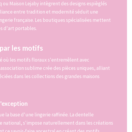
 ou Maison Lejaby intègrent des designs espièglés
liance entre tradition et modernité séduit une
 lingerie française. Les boutiques spécialisées mettent
s d'art portables.
par les motifs
né où les motifs floraux s'entremêlent avec
 association sublime crée des pièces uniques, alliant
éciées dans les collections des grandes maisons
d'exception
 la base d'une lingerie raffinée. La dentelle
le national, s'impose naturellement dans les créations
t ce savoir-faire ancestral en créant des motifs